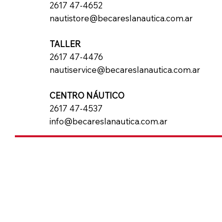
2617 47-4652
nautistore@becareslanautica.com.ar
TALLER
2617 47-4476
nautiservice@becareslanautica.com.ar
CENTRO NÁUTICO
2617 47-4537
info@becareslanautica.com.ar